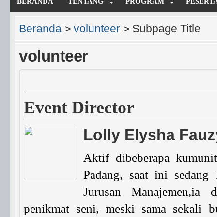
BERANDA
TENTANG
PROGRAM
PESERT
Beranda
>
volunteer
>
Subpage Title
volunteer
Event Director
Lolly Elysha Fauz
Aktif dibeberapa kumuni
Padang, saat ini sedang
Jurusan Manajemen,ia d
penikmat seni, meski sama sekali b