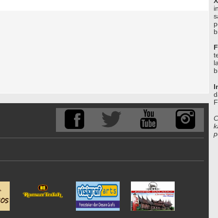
X
i
s
p
b
F
t
l
b
I
d
F
C
k
p