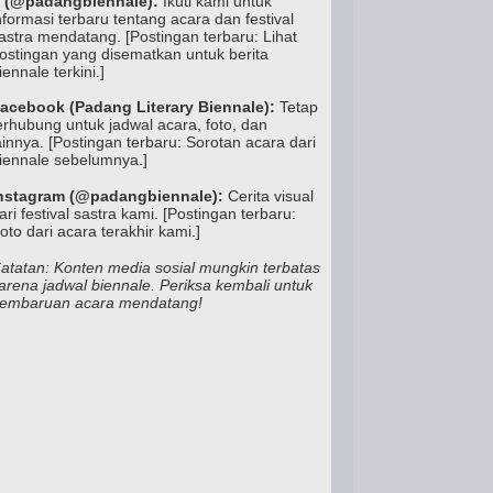
 (@padangbiennale):
Ikuti kami untuk
nformasi terbaru tentang acara dan festival
astra mendatang. [Postingan terbaru: Lihat
ostingan yang disematkan untuk berita
iennale terkini.]
acebook (Padang Literary Biennale):
Tetap
erhubung untuk jadwal acara, foto, dan
ainnya. [Postingan terbaru: Sorotan acara dari
iennale sebelumnya.]
nstagram (@padangbiennale):
Cerita visual
ari festival sastra kami. [Postingan terbaru:
oto dari acara terakhir kami.]
atatan: Konten media sosial mungkin terbatas
arena jadwal biennale. Periksa kembali untuk
embaruan acara mendatang!